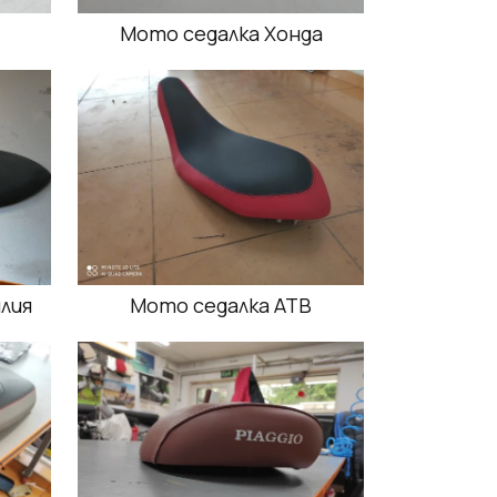
Мото седалка Хонда
лия
Мото седалка АТВ