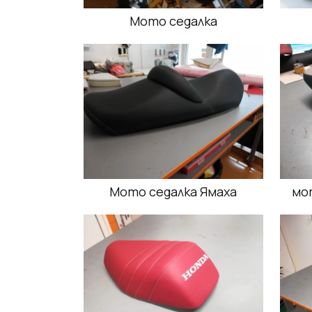
Мото седалка
Мото седалка Ямаха
мо