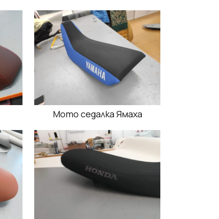
Мото седалка Ямаха