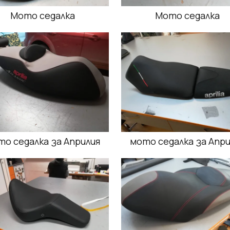
Мото седалка
Мото седалка
то седалка за Априлия
мото седалка за Апри