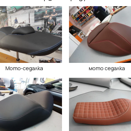
Мото-седалка
мото седалка