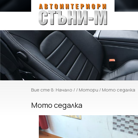
Вие сте в:
Начало
/ /
Мотори
/ Мото седалка
Мото седалка