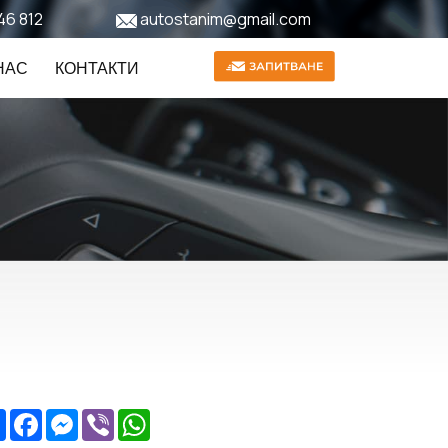
46 812
autostanim@gmail.com
НАС
КОНТАКТИ
Share
Facebook
Messenger
Viber
WhatsApp