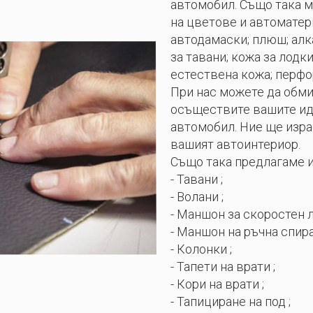
автомобил. Също така м
на цветове и автоматери
автодамаски; плюш; алка
за тавани; кожа за лодк
естествена кожа; перфо
При нас можете да обми
осъществите вашите ид
автомобил. Ние ще изра
вашият автоинтериор.
Също така предлагаме и
- Тавани ;
- Волани ;
- Маншон за скоростен л
- Маншон на ръчна спира
- Колонки ;
- Тапети на врати ;
- Кори на врати ;
- Тапициране на под ;