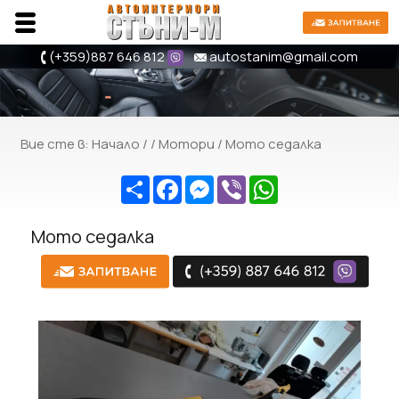
(+359)
887 646 812
autostanim@gmail.com
Вие сте в:
Начало
/ /
Мотори
/ Мото седалка
Share
Facebook
Messenger
Viber
WhatsApp
Мото седалка