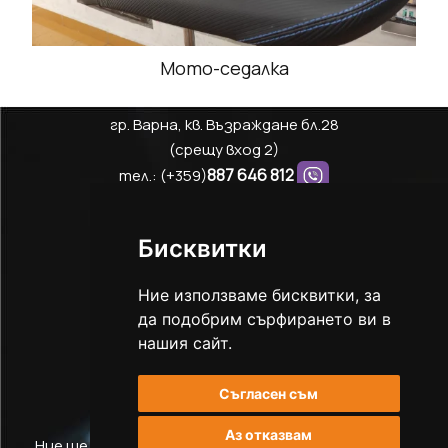
Мото-седалка
гр. Варна, кв. Възраждане бл.28
(срещу вход 2)
887 646 812
тел.: (+359)
876 646 812
тел.: (+359)
autostanim@gmail.com
Бисквитки
Ние използваме бисквитки, за
Share
Facebook
Messenger
Viber
WhatsApp
да подобрим сърфирането ви в
нашия сайт.
Съгласен съм
Аз отказвам
Ние ще изработим с високо качество и старание