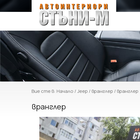
Вие сте в:
Начало
/
Jeep
/
вранглер
/ вранглер
вранглер