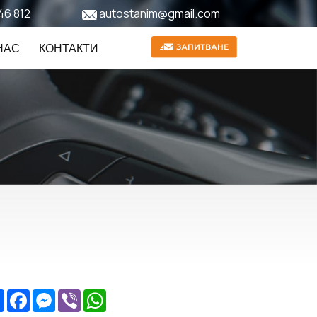
46 812
autostanim@gmail.com
НАС
КОНТАКТИ
Share
Facebook
Messenger
Viber
WhatsApp