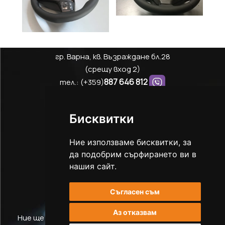
гр. Варна, кв. Възраждане бл.28
(срещу вход 2)
887 646 812
тел.: (+359)
876 646 812
тел.: (+359)
autostanim@gmail.com
Бисквитки
Ние използваме бисквитки, за
Share
Facebook
Messenger
Viber
WhatsApp
да подобрим сърфирането ви в
нашия сайт.
Съгласен съм
Аз отказвам
Ние ще изработим с високо качество и старание