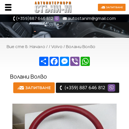
(+359)
887 646 812
autostanim@gmail.com
Вие сте в:
Начало
/ /
Volvo
/ Волани Волво
Share
Facebook
Messenger
Viber
WhatsApp
Волани Волво