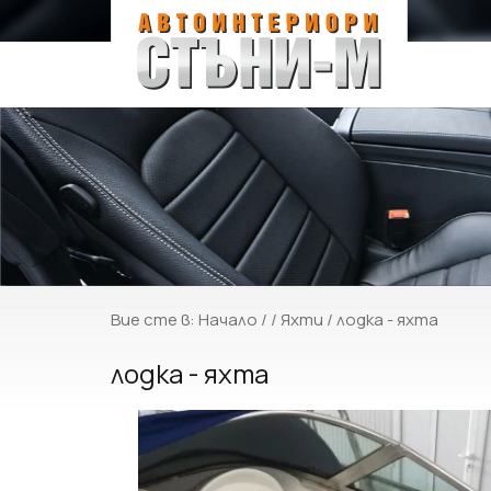
Вие сте в:
Начало
/ /
Яхти
/ лодка - яхта
лодка - яхта