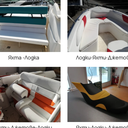
Яхта -Лодка
Лодки-Яхти-Джето
хти-Джетове-Лодки
Яхти-Лодки-Джето