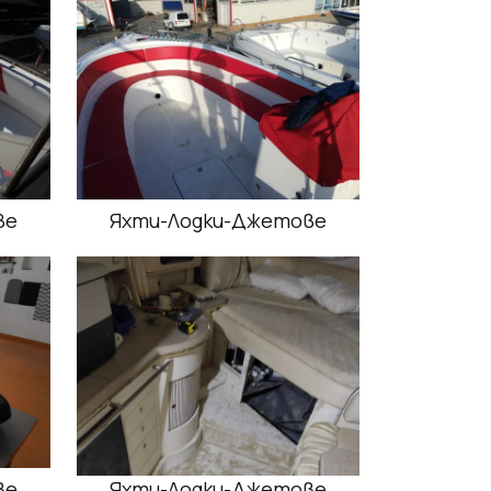
ве
Яхти-Лодки-Джетове
ве
Яхти-Лодки-Джетове