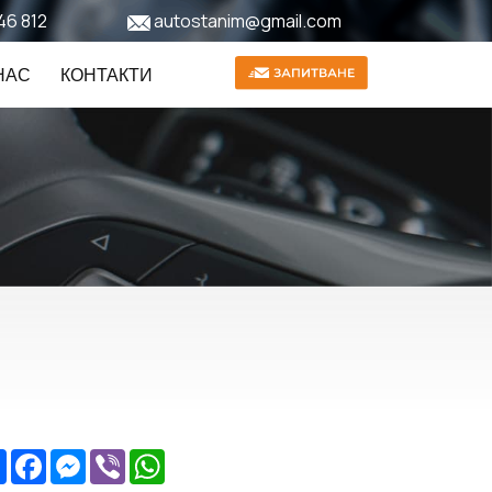
46 812
autostanim@gmail.com
НАС
КОНТАКТИ
Share
Facebook
Messenger
Viber
WhatsApp