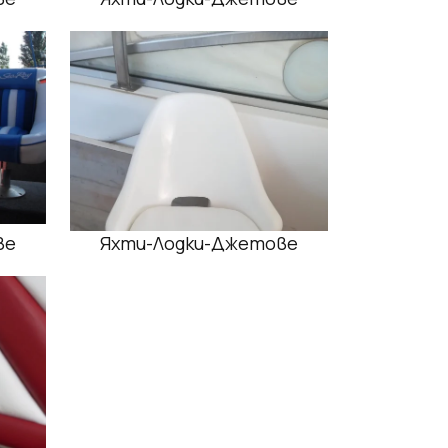
ве
Яхти-Лодки-Джетове