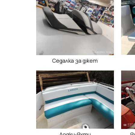
Седалка за джет
Лодки-Яхти
Я