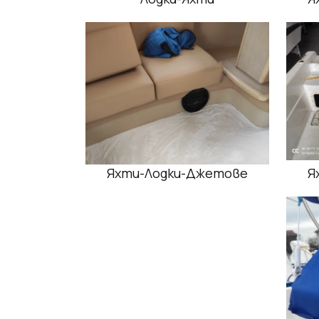
Яхти-Лодки-Джетове
Я