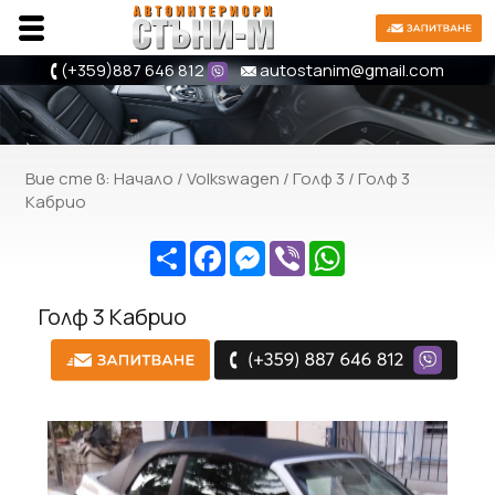
(+359)
887 646 812
autostanim@gmail.com
Вие сте в:
Начало
/
Volkswagen
/
Голф 3
/ Голф 3
Кабрио
Share
Facebook
Messenger
Viber
WhatsApp
Голф 3 Кабрио